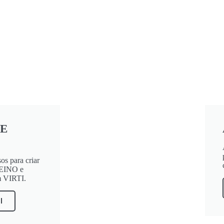
DE
s para criar
EINO e
m VIRTI.
I