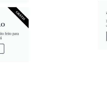
GRÁTIS
ÃO
to feito para
aú