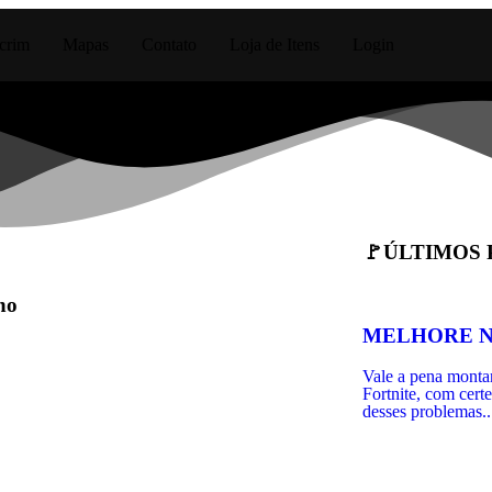
crim
Mapas
Contato
Loja de Itens
Login
🚩ÚLTIMOS 
no
MELHORE N
Vale a pena monta
Fortnite, com cert
desses problemas..