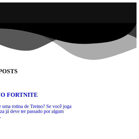
POSTS
O FORTNITE
r uma rotina de Treino? Se você joga
eza já deve ter passado por algum
.