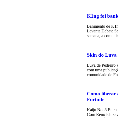
K1ng foi bani
Banimento de K1n
Levanta Debate So
semana, a comuni
Skin do Luva 
Luva de Pedreiro v
com uma publicaçã
comunidade de For
Como liberar 
Fortnite
Kaiju No. 8 Entra
Com Reno Ichikaw