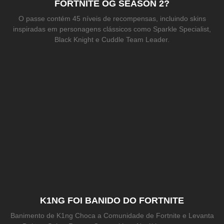
FORTNITE OG SEASON 2?
O passe contém 45 níveis de recompensas, incluindo skins
inspiradas em personagens clássicos como Sparkle Specialist,
Black Knight e Cuddle Team Leader.
K1NG FOI BANIDO DO FORTNITE
Banimento de K1ng Choca a Comunidade de Fortnite e Levanta