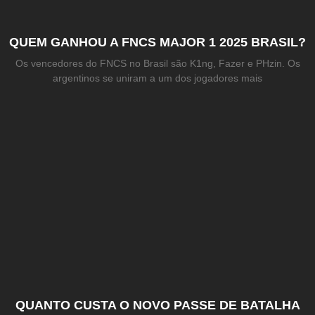
QUEM GANHOU A FNCS MAJOR 1 2025 BRASIL?
Os vencedores do FNCS no Brasil são K1ng, Fazer e PHzin. Os
argentinos se uniram a um dos jogadores mais
QUANTO CUSTA O NOVO PASSE DE BATALHA