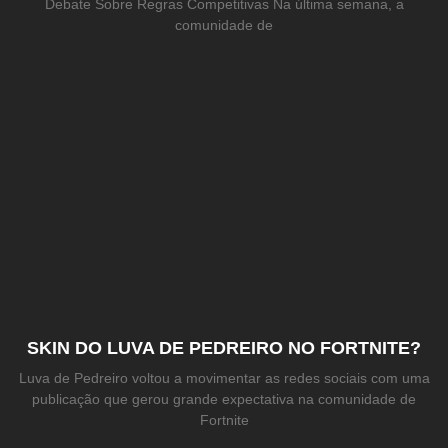
Debate Sobre Regras Competitivas Na última semana, a
comunidade de
SKIN DO LUVA DE PEDREIRO NO FORTNITE?
Luva de Pedreiro voltou a movimentar as redes sociais com uma
publicação que gerou grande expectativa na comunidade de
Fortnite