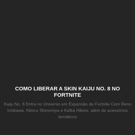
COMO LIBERAR A SKIN KAIJU NO. 8 NO
FORTNITE
Kaiju No. 8 Entra no Universo em Expansão de Fortnite Com Reno
Ichikawa, Kikoru Shinomiya e Kafka Hibino, além de acessórios
temáticos